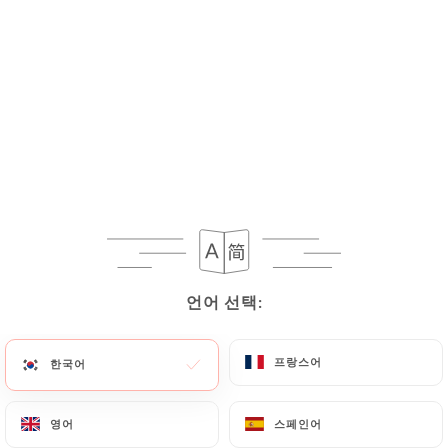
17.00€
연어와 함께
사워크림, 모짜렐라, 연어, 딜
18.00€
이탈리아 사람
토마토소스, 모짜렐라, 루콜라, 방울토마토, 파마산 치
즈, 산다니엘 프로슈토
18.00€
언어 선택:
언어 선택:
알프스 산맥
프랑스어
프랑스어
크렘 프레슈, 모짜렐라, 탈레지오, 베이컨, 감자, 올리
한국어
한국어
브
16.50€
영어
영어
스페인어
스페인어