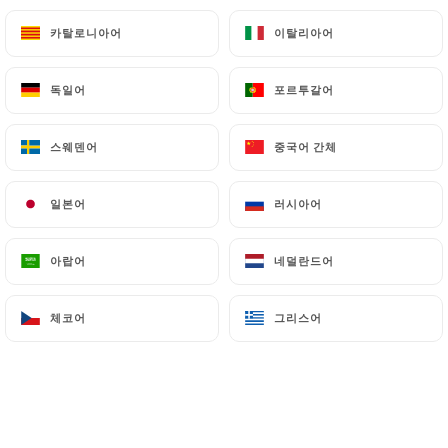
브레사올라
카탈로니아어
카탈로니아어
이탈리아어
이탈리아어
토마토소스, 모짜렐라, 브레사올라, 루콜라, 방울토마
토, 파마산
독일어
독일어
포르투갈어
포르투갈어
18.00€
스웨덴어
스웨덴어
중국어 간체
중국어 간체
고르곤졸라
생크림, 모짜렐라, 고르곤졸라, 생햄
일본어
일본어
러시아어
러시아어
17.50€
아랍어
아랍어
네덜란드어
네덜란드어
부라타어
토마토소스, 모짜렐라, 부라타(125g), 루콜라, 방울토
체코어
체코어
그리스어
그리스어
마토, 프로슈토
22.00€
트뤼플