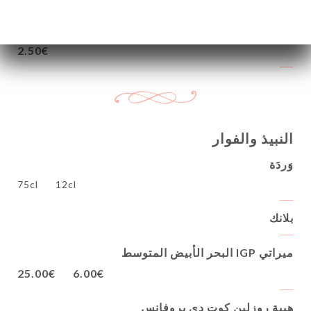
سوب ريد بول
2.50€
النبيذ والفوار
وَردَة
75cl
12cl
بلانك
ميراتي IGP البحر الأبيض المتوسط
25.00€
6.00€
هيبة روزلين كوت دي بروفانس