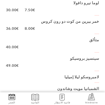
لوما نيرو دافولا
30.00€
7.50€
خمر بيرين من كوت دو رون كروس
36.00€
8.00€
متألق
40.00€
سينسيز بروسيكو
49.00€
لامبروسكو ليلا إميليا
الشمبانيا مويت وشاندون
33.00€
8.00€
Itinéraire
قائمة الانتظار
القائمة
الحجز