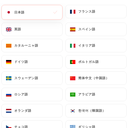
メニュー
JA
フランス語
フランス語
日本語
日本語
英語
英語
スペイン語
スペイン語
カタルーニャ語
カタルーニャ語
イタリア語
イタリア語
/
ホーム
連絡先
連絡先
ドイツ語
ドイツ語
ポルトガル語
ポルトガル語
スウェーデン語
スウェーデン語
简体中文（中国語）
简体中文（中国語）
ロシア語
ロシア語
アラビア語
アラビア語
オランダ語
オランダ語
한국어（韓国語）
한국어（韓国語）
La Piastra
チェコ語
チェコ語
ギリシャ語
ギリシャ語