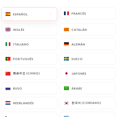
ES
MENÚ
FRANCÉS
FRANCÉS
ESPAÑOL
ESPAÑOL
INGLÉS
INGLÉS
CATALÁN
CATALÁN
ITALIANO
ITALIANO
ALEMÁN
ALEMÁN
/
INICIO
CONTACTO
Contacto
PORTUGUÉS
PORTUGUÉS
SUECO
SUECO
简体中文 (CHINO)
简体中文 (CHINO)
JAPONÉS
JAPONÉS
RUSO
RUSO
ÁRABE
ÁRABE
한국어 (COREANO)
한국어 (COREANO)
NEERLANDÉS
NEERLANDÉS
La Piastra