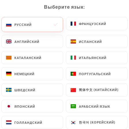
Выберите язык:
Выберите язык:
RU
МЕНЮ
ФРАНЦУЗСКИЙ
ФРАНЦУЗСКИЙ
РУССКИЙ
РУССКИЙ
АНГЛИЙСКИЙ
АНГЛИЙСКИЙ
ИСПАНСКИЙ
ИСПАНСКИЙ
/
ГЛАВНАЯ СТРАНИЦА
ОТЗЫВЫ
КАТАЛАНСКИЙ
КАТАЛАНСКИЙ
ИТАЛЬЯНСКИЙ
ИТАЛЬЯНСКИЙ
Отзывы
НЕМЕЦКИЙ
НЕМЕЦКИЙ
ПОРТУГАЛЬСКИЙ
ПОРТУГАЛЬСКИЙ
简体中文 (КИТАЙСКИЙ)
简体中文 (КИТАЙСКИЙ)
ШВЕДСКИЙ
ШВЕДСКИЙ
79 отзывы на Uniiti
ЯПОНСКИЙ
ЯПОНСКИЙ
АРАБСКИЙ ЯЗЫК
АРАБСКИЙ ЯЗЫК
4.7 / 5
한국어 (КОРЕЙСКИЙ)
한국어 (КОРЕЙСКИЙ)
ГОЛЛАНДСКИЙ
ГОЛЛАНДСКИЙ
Проверенные отзывы реальных